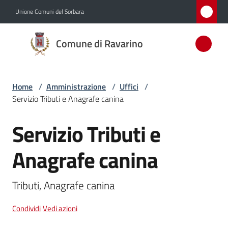
Vai al contenuto
Vai alla navigazione
Vai al footer
Unione Comuni del Sorbara
Comune
Comune di Ravarino
di
Ravarino
Home
/
Amministrazione
/
Uffici
/
Servizio Tributi e Anagrafe canina
Amministrazione
Menu selezionato
Servizio Tributi e
Salta al contenuto
Novità
Anagrafe canina
Servizi
Menu selezionato
Tributi, Anagrafe canina
Vivere
Ravarino
Condividi
Vedi azioni