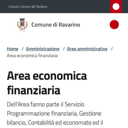
Vai al contenuto
Vai alla navigazione
Vai al footer
Unione Comuni del Sorbara
Comune
Comune di Ravarino
di
Ravarino
Home
/
Amministrazione
/
Aree amministrative
/
Area economica finanziaria
Amministrazione
Menu selezionato
Area economica
Salta al contenuto
Novità
finanziaria
Servizi
Dell'Area fanno parte il Servizio 
Vivere
Programmazione finanziaria, Gestione 
Ravarino
bilancio, Contabilità ed economato ed il 