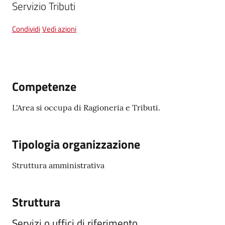
Servizio Tributi
Condividi
Vedi azioni
Tutti
gli
argomenti...
Competenze
L'Area si occupa di Ragioneria e Tributi.
Seguici
su
Tipologia organizzazione
Struttura amministrativa
Struttura
Servizi o uffici di riferimento