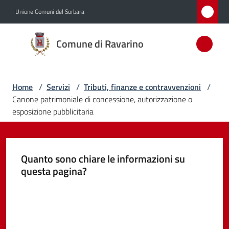
Vai al contenuto
Vai alla navigazione
Vai al footer
Unione Comuni del Sorbara
Comune
Comune di Ravarino
di
Ravarino
Home
/
Servizi
/
Tributi, finanze e contravvenzioni
/
Canone patrimoniale di concessione, autorizzazione o
Amministrazione
esposizione pubblicitaria
Novità
Quanto sono chiare le informazioni su
Servizi
questa pagina?
Menu selezionato
Valuta da 1 a 5 stelle
Vivere
Ravarino