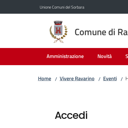
Vai al contenuto
Vai alla navigazione
Vai al footer
Unione Comuni del Sorbara
Comune di Ra
Amministrazione
Novità
S
Home
Vivere Ravarino
Eventi
H
/
/
/
Accedi