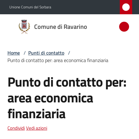
Vai al contenuto
Vai alla navigazione
Vai al footer
Unione Comuni del Sorbara
Comune
Comune di Ravarino
di
Ravarino
Home
/
Punti di contatto
/
Punto di contatto per: area economica finanziaria
Amministrazione
Punto di contatto per:
Salta al contenuto
Novità
area economica
Servizi
finanziaria
Vivere
Ravarino
Condividi
Vedi azioni