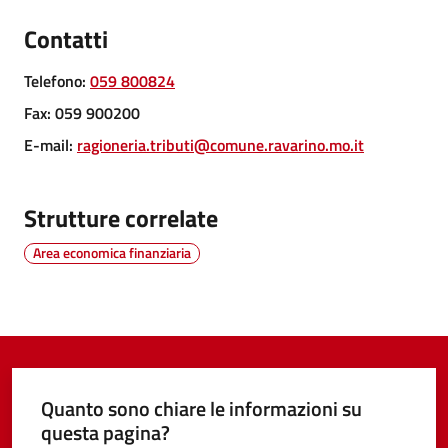
Contatti
Tutti
Telefono
:
059 800824
gli
Fax
:
059 900200
argomenti...
E-mail
:
ragioneria.tributi@comune.ravarino.mo.it
Strutture correlate
Seguici
su
Area economica finanziaria
Quanto sono chiare le informazioni su
questa pagina?