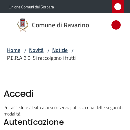
Vai al contenuto
Vai alla navigazione
Vai al footer
Unione Comuni del Sorbara
Comune
Comune di Ravarino
di
Ravarino
Home
Novità
Notizie
/
/
/
P.E.R.A 2.0: Si raccolgono i frutti
Amministrazione
Novità
Menu selezionato
Accedi
Servizi
Per accedere al sito a ai suoi servizi, utilizza una delle seguenti
Vivere
modalità.
Autenticazione
Ravarino