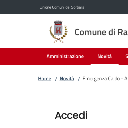
Vai al contenuto
Vai alla navigazione
Vai al footer
Unione Comuni del Sorbara
Comune di Ra
Amministrazione
Novità
S
Menu selezio
Home
Novità
Emergenza Caldo - A
/
/
Accedi