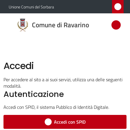
Vai al contenuto
Vai alla navigazione
Vai al footer
Unione Comuni del Sorbara
Comune
Comune di Ravarino
di
Ravarino
Accedi
Amministrazione
Novità
Per accedere al sito a ai suoi servizi, utilizza una delle seguenti
modalità.
Autenticazione
Servizi
Accedi con SPID, il sistema Pubblico di Identità Digitale.
Vivere
Ravarino
Accedi con SPID