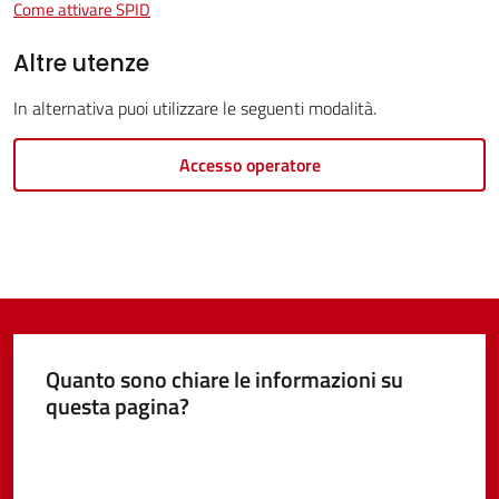
Come attivare SPID
Altre utenze
Tutti
In alternativa puoi utilizzare le seguenti modalità.
gli
Accesso operatore
argomenti...
Menu selezionato
Seguici
su
Quanto sono chiare le informazioni su
questa pagina?
Valuta da 1 a 5 stelle