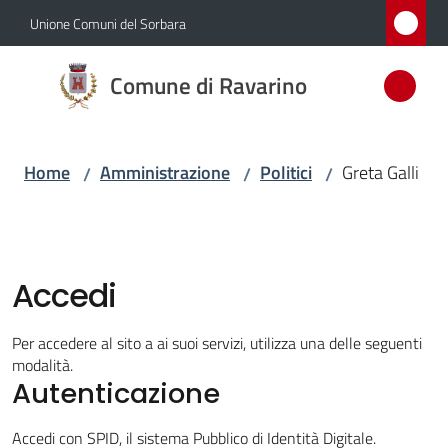
Vai al contenuto
Vai alla navigazione
Vai al footer
Unione Comuni del Sorbara
Comune
Comune di Ravarino
di
Ravarino
Home
Amministrazione
Politici
Greta Galli
/
/
/
Amministrazione
Menu selezionato
Novità
Accedi
Servizi
Per accedere al sito a ai suoi servizi, utilizza una delle seguenti
modalità.
Autenticazione
Vivere
Ravarino
Accedi con SPID, il sistema Pubblico di Identità Digitale.