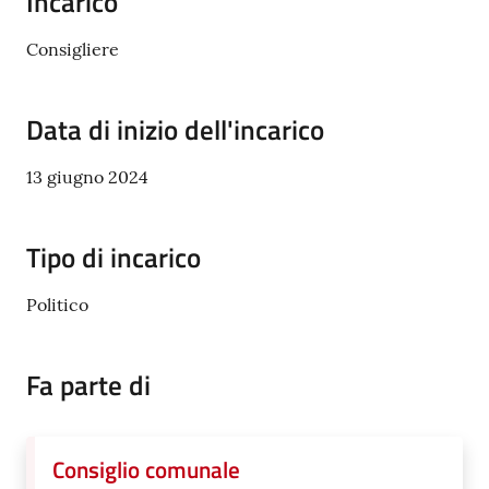
Incarico
Consigliere
Tutti
gli
Data di inizio dell'incarico
argomenti...
13 giugno 2024
Seguici
Tipo di incarico
su
Politico
Fa parte di
Consiglio comunale