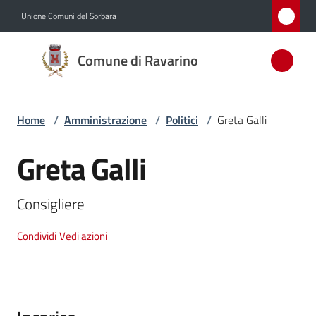
Vai al contenuto
Vai alla navigazione
Vai al footer
Unione Comuni del Sorbara
Comune
Comune di Ravarino
di
Ravarino
Home
/
Amministrazione
/
Politici
/
Greta Galli
Amministrazione
Greta Galli
Salta al contenuto
Menu selezionato
Novità
Consigliere
Servizi
Condividi
Vedi azioni
Vivere
Ravarino