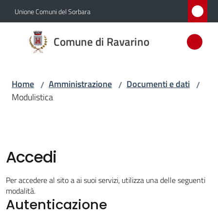
Vai al contenuto
Vai alla navigazione
Vai al footer
Unione Comuni del Sorbara
Comune
Comune di Ravarino
di
Ravarino
Home
Amministrazione
Documenti e dati
/
/
/
Modulistica
Amministrazione
Menu selezionato
Novità
Accedi
Servizi
Per accedere al sito a ai suoi servizi, utilizza una delle seguenti
Vivere
modalità.
Autenticazione
Ravarino