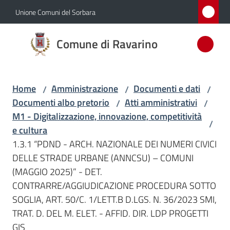
Vai al contenuto
Vai alla navigazione
Vai al footer
Unione Comuni del Sorbara
Comune
Comune di Ravarino
di
Ravarino
Home
Amministrazione
Documenti e dati
/
/
/
Documenti albo pretorio
Atti amministrativi
/
/
Amministrazione
M1 - Digitalizzazione, innovazione, competitività
/
Menu selezionato
e cultura
Novità
1.3.1 “PDND - ARCH. NAZIONALE DEI NUMERI CIVICI
DELLE STRADE URBANE (ANNCSU) – COMUNI
Servizi
(MAGGIO 2025)” - DET.
CONTRARRE/AGGIUDICAZIONE PROCEDURA SOTTO
Vivere
SOGLIA, ART. 50/C. 1/LETT.B D.LGS. N. 36/2023 SMI,
Ravarino
TRAT. D. DEL M. ELET. - AFFID. DIR. LDP PROGETTI
GIS