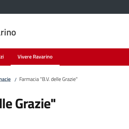
rino
zi
Vivere Ravarino
Menu selezionato
macie
Farmacia "B.V. delle Grazie"
/
lle Grazie"