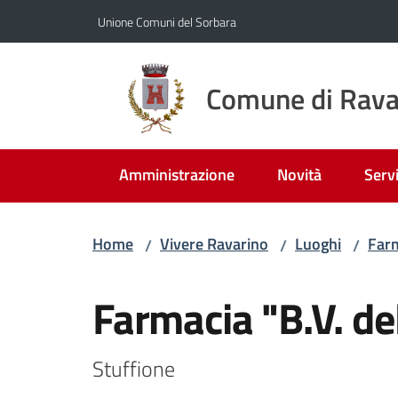
Vai al contenuto
Vai alla navigazione
Vai al footer
Unione Comuni del Sorbara
Comune di Rava
Amministrazione
Novità
Servi
Home
Vivere Ravarino
Luoghi
Far
/
/
/
Salta al contenuto
Farmacia "B.V. de
Stuffione