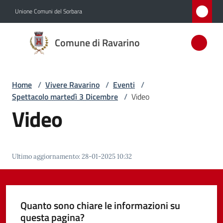
Vai al contenuto
Vai alla navigazione
Vai al footer
Unione Comuni del Sorbara
Comune
Comune di Ravarino
di
Ravarino
Home
/
Vivere Ravarino
/
Eventi
/
Spettacolo martedì 3 Dicembre
/
Video
Amministrazione
Video
Novità
Ultimo aggiornamento
:
28-01-2025 10:32
Servizi
Vivere
Ravarino
Quanto sono chiare le informazioni su
Menu selezionato
questa pagina?