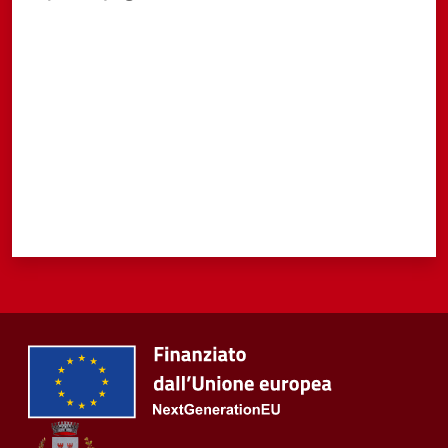
Valuta da 1 a 5 stelle
Tutti
gli
argomenti...
Seguici
su