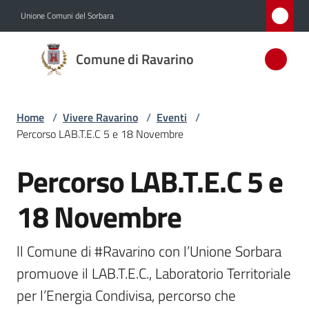
Vai al contenuto
Vai alla navigazione
Vai al footer
Unione Comuni del Sorbara
Comune
Comune di Ravarino
di
Ravarino
Home
/
Vivere Ravarino
/
Eventi
/
Percorso LAB.T.E.C 5 e 18 Novembre
Amministrazione
Percorso LAB.T.E.C 5 e
Salta al contenuto
Novità
18 Novembre
Servizi
ll Comune di #Ravarino con l’Unione Sorbara 
Vivere
promuove il LAB.T.E.C., Laboratorio Territoriale 
Ravarino
per l’Energia Condivisa, percorso che 
Menu selezionato