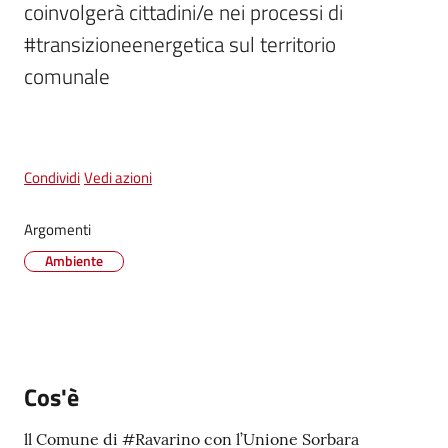
coinvolgerà cittadini/e nei processi di 
#transizioneenergetica sul territorio 
comunale
Tutti
gli
argomenti...
Condividi
Vedi azioni
Seguici
Argomenti
su
Ambiente
Cos'è
ll Comune di #Ravarino con l’Unione Sorbara