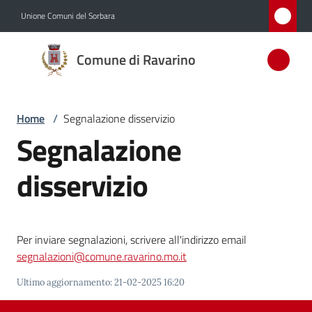
Vai al contenuto
Vai alla navigazione
Vai al footer
Unione Comuni del Sorbara
Comune
Comune di Ravarino
di
Ravarino
Home
/
Segnalazione disservizio
Segnalazione
Amministrazione
disservizio
Novità
Servizi
Per inviare segnalazioni, scrivere all'indirizzo email
segnalazioni@comune.ravarino.mo.it
Vivere
Ravarino
Ultimo aggiornamento
:
21-02-2025 16:20