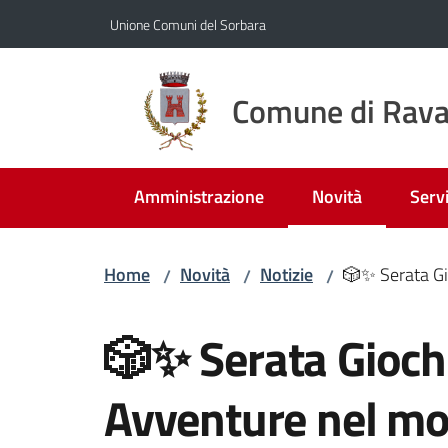
Vai al contenuto
Vai alla navigazione
Vai al footer
Unione Comuni del Sorbara
Comune di Rava
Amministrazione
Novità
Servi
Menu selezionato
Home
Novità
Notizie
🎲✨ Serata Gi
/
/
/
Salta al contenuto
🎲✨ Serata Giochi
Avventure nel m