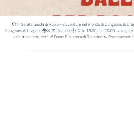
🎲✨ Serata Giochi di Ruolo – Avventure nel mondo di Dungeons & Dragons
Dungeons & Dragons 🐉⚔️ 📅 Quando: 🕕 Dalle 18.00 alle 20.00 → ragazzi dai
ad altri avventurieri! 📍 Dove: Biblioteca di Ravarino 📞 Prenotazioni: