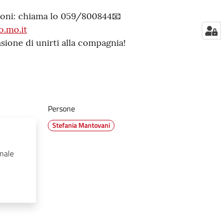
zioni: chiama lo 059/800844📧
o.mo.it
asione di unirti alla compagnia!
Persone
Stefania Mantovani
unale