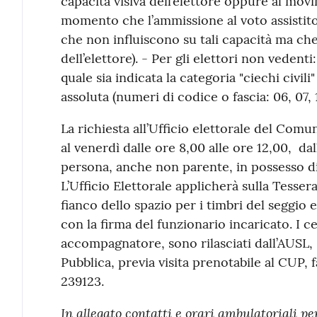
capacità visiva dell’elettore oppure al movi
momento che l’ammissione al voto assistito
che non influiscono su tali capacità ma che
dell’elettore). - Per gli elettori non vedent
quale sia indicata la categoria "ciechi civili
assoluta (numeri di codice o fascia: 06, 07, 10
La richiesta all’Ufficio elettorale del Com
al venerdì dalle ore 8,00 alle ore 12,00, da
persona, anche non parente, in possesso di
L’Ufficio Elettorale applicherà sulla Tessera,
fianco dello spazio per i timbri del seggio 
con la firma del funzionario incaricato. I ce
accompagnatore, sono rilasciati dall’AUSL,
Pubblica, previa visita prenotabile al CUP
239123.
In allegato contatti e orari ambulatoriali per 