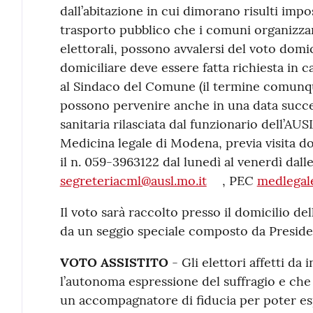
dall’abitazione in cui dimorano risulti impos
trasporto pubblico che i comuni organizza
elettorali, possono avvalersi del voto domi
domiciliare deve essere fatta richiesta in c
al Sindaco del Comune (il termine comunqu
possono pervenire anche in una data succes
sanitaria rilasciata dal funzionario dell’AUSL.
Medicina legale di Modena, previa visita d
il n. 059-3963122 dal lunedì al venerdì dall
segreteriacml@ausl.mo.it
, PEC
medlegal
Il voto sarà raccolto presso il domicilio del
da un seggio speciale composto da Preside
VOTO ASSISTITO
- Gli elettori affetti da
l’autonoma espressione del suffragio e che 
un accompagnatore di fiducia per poter es