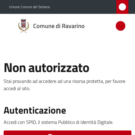
Vai al contenuto
Vai alla navigazione
Vai al footer
Unione Comuni del Sorbara
Comune
Comune di Ravarino
di
Ravarino
Non autorizzato
Amministrazione
Stai provando ad accedere ad una risorsa protetta, per favore
Novità
accedi al sito.
Menu selezionato
Servizi
Autenticazione
Vivere
Ravarino
Accedi con SPID, il sistema Pubblico di Identità Digitale.