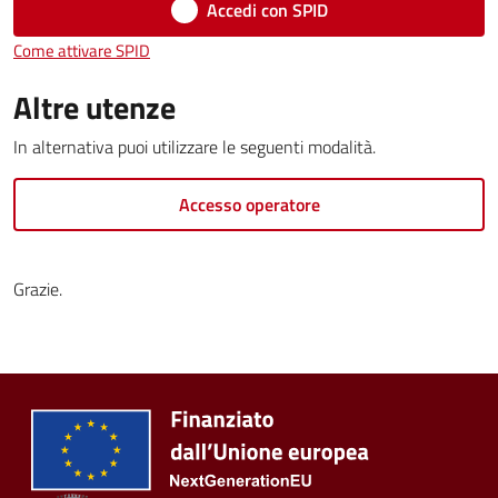
Accedi con SPID
Come attivare SPID
Tutti
Altre utenze
gli
argomenti...
In alternativa puoi utilizzare le seguenti modalità.
Accesso operatore
Seguici
su
Grazie.