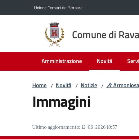
Vai al contenuto
Vai alla navigazione
Vai al footer
Unione Comuni del Sorbara
Comune di Rava
Amministrazione
Novità
Servi
Menu selezionato
Home
Novità
Notizie
​🎶 Armonios
/
/
/
Immagini
Ultimo aggiornamento
:
12-06-2026 10:57