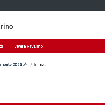
rino
zi
Vivere Ravarino
amente 2026 🎶
Immagini
/