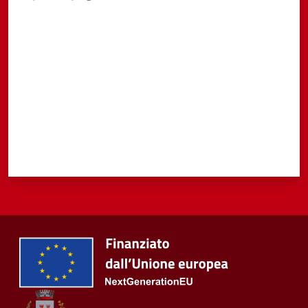
Valuta da 1 a 5 stelle
Tutti
gli
argomenti...
Seguici
su