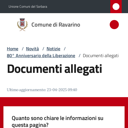
Vai al contenuto
Vai alla navigazione
Vai al footer
Unione Comuni del Sorbara
Comune
Comune di Ravarino
di
Ravarino
Home
/
Novità
/
Notizie
/
80° Anniversario della Liberazione
/
Documenti allegati
Amministrazione
Documenti allegati
Novità
Menu selezionato
Ultimo aggiornamento
:
23-04-2025 09:40
Servizi
Vivere
Ravarino
Quanto sono chiare le informazioni su
questa pagina?