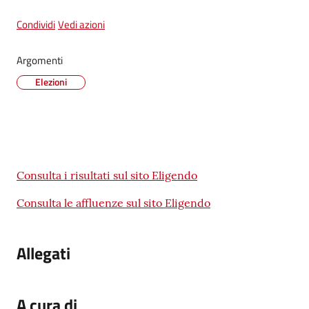
Condividi
Vedi azioni
Tutti
Argomenti
gli
Elezioni
argomenti...
Seguici
su
Contenuto
Consulta i risultati sul sito Eligendo
Consulta le affluenze sul sito Eligendo
Allegati
A cura di