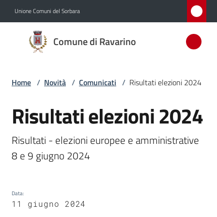
Vai al contenuto
Vai alla navigazione
Vai al footer
Unione Comuni del Sorbara
Comune
Comune di Ravarino
di
Ravarino
Home
/
Novità
/
Comunicati
/
Risultati elezioni 2024
Amministrazione
Risultati elezioni 2024
Salta al contenuto
Novità
Risultati - elezioni europee e amministrative 
Menu selezionato
8 e 9 giugno 2024
Servizi
Vivere
Ravarino
Data
:
11 giugno 2024