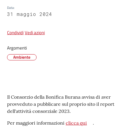
Data
:
31 maggio 2024
Tutti
gli
Condividi
Vedi azioni
argomenti...
Argomenti
Ambiente
Seguici
su
Contenuto
Il Consorzio della Bonifica Burana avvisa di aver
provveduto a pubblicare sul proprio sito il report
dell'attività consorziale 2023.
Per maggiori informazioni
clicca qui
.