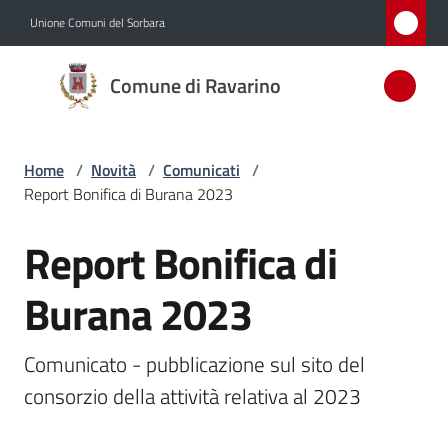
Vai al contenuto
Vai alla navigazione
Vai al footer
Unione Comuni del Sorbara
Comune
Comune di Ravarino
di
Ravarino
Home
/
Novità
/
Comunicati
/
Report Bonifica di Burana 2023
Amministrazione
Report Bonifica di
Salta al contenuto
Novità
Menu selezionato
Burana 2023
Servizi
Comunicato - pubblicazione sul sito del 
Vivere
consorzio della attività relativa al 2023
Ravarino