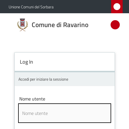
Vai al contenuto
Vai alla navigazione
Vai al footer
Unione Comuni del Sorbara
Comune
Comune di Ravarino
di
Ravarino
Log In
Amministrazione
Novità
Accedi per iniziare la sessione
Servizi
Nome utente
Vivere
Ravarino