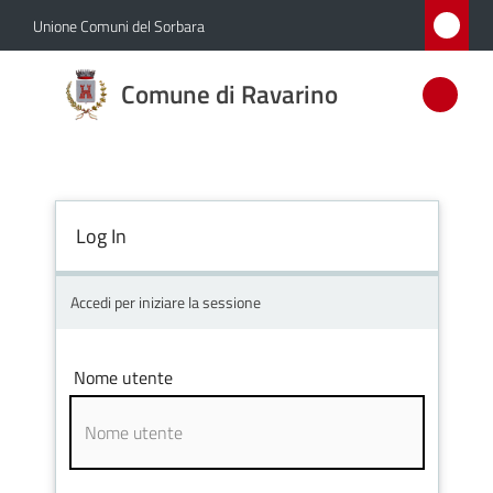
Vai al contenuto
Vai alla navigazione
Vai al footer
Unione Comuni del Sorbara
Comune
Comune di Ravarino
di
Ravarino
Log In
Amministrazione
Novità
Accedi per iniziare la sessione
Servizi
Nome utente
Vivere
Ravarino