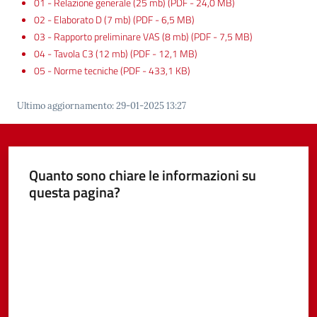
01 - Relazione generale (25 mb)
(
PDF
-
24,0 MB
)
02 - Elaborato D (7 mb)
(
PDF
-
6,5 MB
)
03 - Rapporto preliminare VAS (8 mb)
(
PDF
-
7,5 MB
)
04 - Tavola C3 (12 mb)
(
PDF
-
12,1 MB
)
Tutti
05 - Norme tecniche
(
PDF
-
433,1 KB
)
gli
argomenti...
Ultimo aggiornamento
:
29-01-2025 13:27
Seguici
su
Quanto sono chiare le informazioni su
questa pagina?
Valuta da 1 a 5 stelle