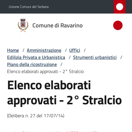
Vai al contenuto
Vai alla navigazione
Vai al footer
Unione Comuni del Sorbara
Comune
Comune di Ravarino
di
Ravarino
Home
/
Amministrazione
/
Uffici
/
Edilizia Privata e Urbanistica
/
Strumenti urbanistici
/
Amministrazione
Piano della ricostruzione
/
Menu selezionato
Elenco elaborati approvati - 2° Stralcio
Elenco elaborati
Novità
approvati - 2° Stralcio
Servizi
Vivere
(Delibera n. 27 del 17/07/14)
Ravarino