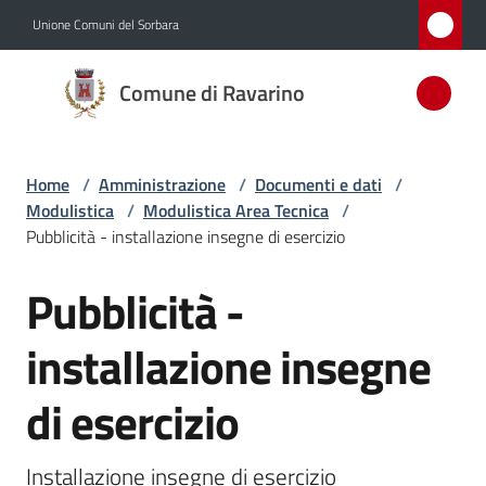
Vai al contenuto
Vai alla navigazione
Vai al footer
Unione Comuni del Sorbara
Comune
Comune di Ravarino
di
Ravarino
Home
/
Amministrazione
/
Documenti e dati
/
Modulistica
/
Modulistica Area Tecnica
/
Amministrazione
Pubblicità - installazione insegne di esercizio
Menu selezionato
Pubblicità -
Novità
Salta al contenuto
installazione insegne
Servizi
di esercizio
Vivere
Ravarino
Installazione insegne di esercizio 