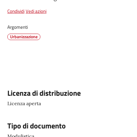
Condividi
Vedi azioni
Tutti
Argomenti
gli
Urbanizzazione
argomenti...
Seguici
su
Descrizione
Licenza di distribuzione
Licenza aperta
Tipo di documento
Modulistica