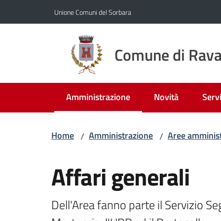
Vai al contenuto
Vai alla navigazione
Vai al footer
Unione Comuni del Sorbara
Comune di Rava
Amministrazione
Novità
Servi
Menu selezionato
Home
Amministrazione
Aree amminist
/
/
Salta al contenuto
Affari generali
Dell'Area fanno parte il Servizio Seg